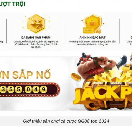
Giới thiệu sân chơi cá cược QQ88 top 2024