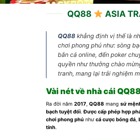
QQ88
ASIA TR
QQ88
khẳng định vị thế là n
chơi phong phú như: sòng bạc 
bắn cá online, đến poker c
quyền như thưởng chào mừng g
tranh, mang lại trải nghiệm m
Vài nét về nhà cái QQ8
Ra đời năm
2017
,
QQ88
mang
sứ mệnh
bạch tuyệt đối
.
Được cấp phép hợp ph
chơi phong phú
như
cá cược bóng đá
,
tính
.