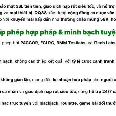
ảo mật SSL tiên tiến
,
giao dịch nạp rút siêu tốc
, và
hỗ trợ
ng
và
mọi thiết bị
.
QQ88
xây dựng
cộng đồng cá cược văn
p
với
khuyến mãi hấp dẫn
như
thưởng chào mừng 58K
,
ho
p phép hợp pháp & minh bạch tuyệ
p phép bởi
PAGCOR
,
FCLRC
,
BMM Testlabs
, và
iTech Labs
h bạch
, không can thiệp kết quả, với
tỷ lệ cược cạnh tranh
t
không gian lận
, mang đến
lợi nhuận hợp pháp
cho
người c
u cá nhân
và
giao dịch nạp rút siêu tốc
, cùng
hỗ trợ 24/7 
 bạc trực tuyến
với
blackjack
,
roulette
,
game bài đổi thư