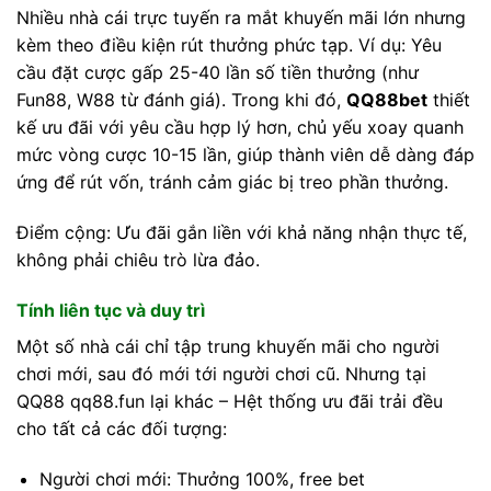
Nhiều nhà cái trực tuyến ra mắt khuyến mãi lớn nhưng
kèm theo điều kiện rút thưởng phức tạp. Ví dụ: Yêu
cầu đặt cược gấp 25-40 lần số tiền thưởng (như
Fun88, W88 từ đánh giá). Trong khi đó,
QQ88bet
thiết
kế ưu đãi với yêu cầu hợp lý hơn, chủ yếu xoay quanh
mức vòng cược 10-15 lần, giúp thành viên dễ dàng đáp
ứng để rút vốn, tránh cảm giác bị treo phần thưởng.
Điểm cộng: Ưu đãi gắn liền với khả năng nhận thực tế,
không phải chiêu trò lừa đảo.
Tính liên tục và duy trì
Một số nhà cái chỉ tập trung khuyến mãi cho người
chơi mới, sau đó mới tới người chơi cũ. Nhưng tại
QQ88 qq88.fun lại khác – Hệt thống ưu đãi trải đều
cho tất cả các đối tượng:
Người chơi mới: Thưởng 100%, free bet