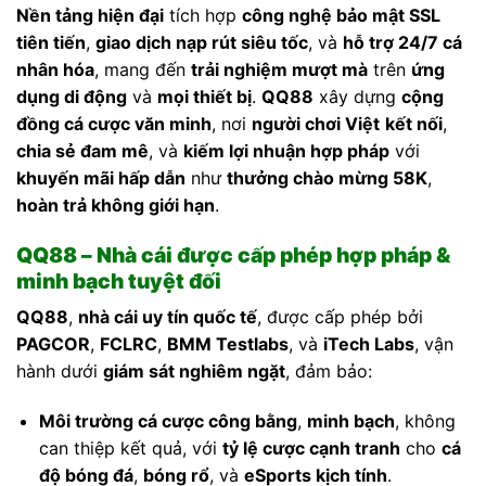
Nền tảng hiện đại
tích hợp
công nghệ bảo mật SSL
tiên tiến
,
giao dịch nạp rút siêu tốc
, và
hỗ trợ 24/7 cá
nhân hóa
, mang đến
trải nghiệm mượt mà
trên
ứng
dụng di động
và
mọi thiết bị
.
QQ88
xây dựng
cộng
đồng cá cược văn minh
, nơi
người chơi Việt
kết nối
,
chia sẻ đam mê
, và
kiếm lợi nhuận hợp pháp
với
khuyến mãi hấp dẫn
như
thưởng chào mừng 58K
,
hoàn trả không giới hạn
.
QQ88 – Nhà cái được cấp phép hợp pháp &
minh bạch tuyệt đối
QQ88
,
nhà cái uy tín quốc tế
, được cấp phép bởi
PAGCOR
,
FCLRC
,
BMM Testlabs
, và
iTech Labs
, vận
hành dưới
giám sát nghiêm ngặt
, đảm bảo:
Môi trường cá cược công bằng
,
minh bạch
, không
can thiệp kết quả, với
tỷ lệ cược cạnh tranh
cho
cá
độ bóng đá
,
bóng rổ
, và
eSports kịch tính
.