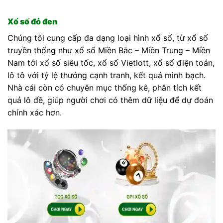
Xổ số đỏ đen
Chúng tôi cung cấp đa dạng loại hình xổ số, từ xổ số
truyền thống như xổ số Miền Bắc – Miền Trung – Miền
Nam tới xổ số siêu tốc, xổ số Vietlott, xổ số điện toán,
lô tô với tỷ lệ thưởng cạnh tranh, kết quả minh bạch.
Nhà cái còn có chuyên mục thống kê, phân tích kết
quả lô đề, giúp người chơi có thêm dữ liệu để dự đoán
chính xác hơn.