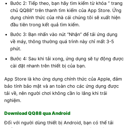
Bước 2: Tiếp theo, bạn hãy tìm kiếm từ khóa ” trang
chủ QQ88″ trên thanh tìm kiếm của App Store. Ứng
dụng chính thức của nhà cái chúng tôi sẽ xuất hiện
đầu tiên trong kết quả tìm kiếm.
Bước 3: Bạn nhấn vào nút “Nhận” để tải ứng dụng
về máy, thông thường quá trình này chỉ mất 3-5
phút.
Bước 4: Sau khi tải xong, ứng dụng sẽ tự động được
cài đặt nhanh trên thiết bị của bạn.
App Store là kho ứng dụng chính thức của Apple, đảm
bảo tính bảo mật và an toàn cho các ứng dụng được
tải về, nên người chơi không cần lo lắng khi trải
nghiệm.
Download QQ88 qua Android
Đối với người dùng thiết bị Android, bạn có thể tải