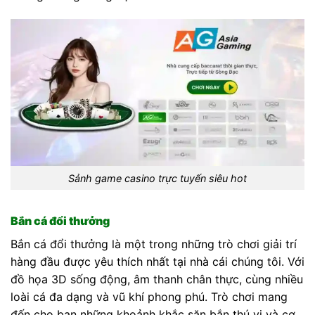
Sảnh game casino trực tuyến siêu hot
Bắn cá đổi thưởng
Bắn cá đổi thưởng là một trong những trò chơi giải trí
hàng đầu được yêu thích nhất tại nhà cái chúng tôi. Với
đồ họa 3D sống động, âm thanh chân thực, cùng nhiều
loài cá đa dạng và vũ khí phong phú. Trò chơi mang
đến cho bạn những khoảnh khắc săn bắn thú vị và cơ