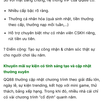
Nhiều cấp bậc rõ ràng.
Thưởng cá nhân hóa (quà sinh nhật, tiền thưởng
theo cấp, thưởng nạp mỗi tuần,…)
Hỗ trợ chuyên biệt như có nhân viên CSKH riêng,
rút tiền ưu tiên.
? Điểm cộng: Tạo sự công nhận & chăm sóc thật sự
cho người chơi lâu năm.
Khuyến mãi sự kiện có tính sáng tạo và cập nhật
thường xuyên
QQ88 thường cập nhật chương trình theo giải đấu lớn,
ngày lễ, sự kiện trending, kết hợp với mini game, thử
thách, bảng xếp hạng. Trong khi đó, nhiều nhà cái chỉ
có vài chương trình “cố định” quanh năm.