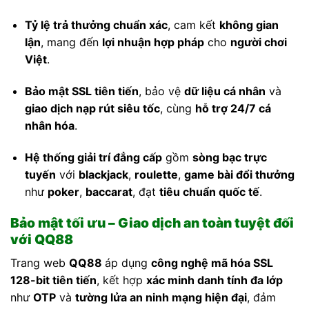
Tỷ lệ trả thưởng chuẩn xác
, cam kết
không gian
lận
, mang đến
lợi nhuận hợp pháp
cho
người chơi
Việt
.
Bảo mật SSL tiên tiến
, bảo vệ
dữ liệu cá nhân
và
giao dịch nạp rút siêu tốc
, cùng
hỗ trợ 24/7 cá
nhân hóa
.
Hệ thống giải trí đẳng cấp
gồm
sòng bạc trực
tuyến
với
blackjack
,
roulette
,
game bài đổi thưởng
như
poker
,
baccarat
, đạt
tiêu chuẩn quốc tế
.
Bảo mật tối ưu – Giao dịch an toàn tuyệt đối
với QQ88
Trang web
QQ88
áp dụng
công nghệ mã hóa SSL
128-bit tiên tiến
, kết hợp
xác minh danh tính đa lớp
như
OTP
và
tường lửa an ninh mạng hiện đại
, đảm