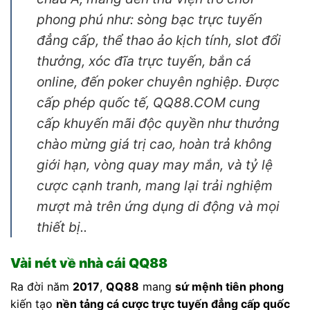
phong phú như: sòng bạc trực tuyến
đẳng cấp, thể thao ảo kịch tính, slot đổi
thưởng, xóc đĩa trực tuyến, bắn cá
online, đến poker chuyên nghiệp. Được
cấp phép quốc tế, QQ88.COM cung
cấp khuyến mãi độc quyền như thưởng
chào mừng giá trị cao, hoàn trả không
giới hạn, vòng quay may mắn, và tỷ lệ
cược cạnh tranh, mang lại trải nghiệm
mượt mà trên ứng dụng di động và mọi
thiết bị..
Vài nét về nhà cái QQ88
Ra đời năm
2017
,
QQ88
mang
sứ mệnh tiên phong
kiến tạo
nền tảng cá cược trực tuyến đẳng cấp quốc